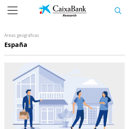
Pasar
al
contenido
principal
Áreas geográficas
España