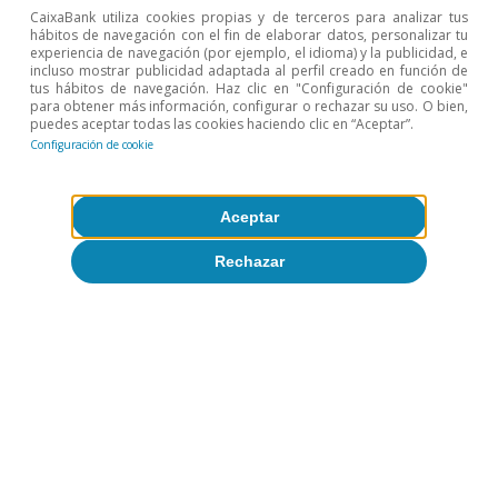
CaixaBank utiliza cookies propias y de terceros para analizar tus
hábitos de navegación con el fin de elaborar datos, personalizar tu
experiencia de navegación (por ejemplo, el idioma) y la publicidad, e
incluso mostrar publicidad adaptada al perfil creado en función de
tus hábitos de navegación. Haz clic en "Configuración de cookie"
para obtener más información, configurar o rechazar su uso. O bien,
puedes aceptar todas las cookies haciendo clic en “Aceptar”.
Inmobiliario
Configuración de cookie
Resumen ejecutivo. Un mercado
inmobiliario tensionado en un entorno
Aceptar
de mayor incertidumbre
Rechazar
Nuria Bustamante
20 mar 2026