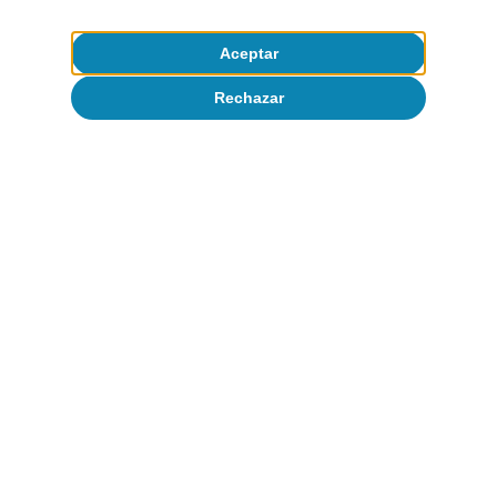
1
Para el desglose por tipología de comprador, usamos
Aceptar
datos del MIVAU. Consideramos que una compraventa
es de una segunda residencia cuando la provincia de
Rechazar
residencia del comprador es distinta de la provincia en
la que se ubica la vivienda.
2
Véase el artículo «El reto de incrementar la oferta de
vivienda asequible en España» en el
Informe Sectorial
Inmobiliario 2S 2024
.
Artículos relacionados