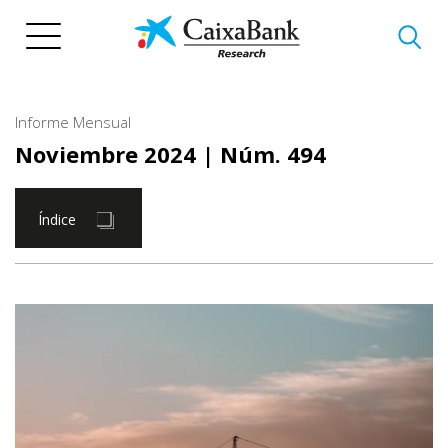
Pasar
al
contenido
principal
Informe Mensual
Noviembre 2024
| Núm. 494
Índice