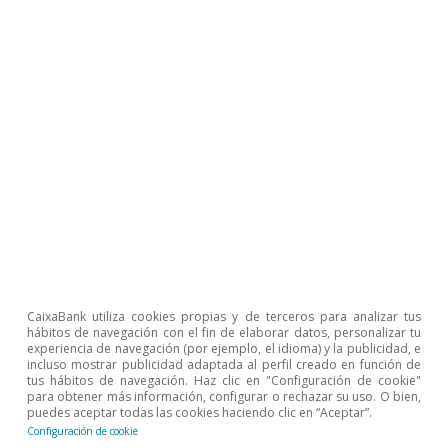
que ello ayude a reconducir la situación
.
2
2
Véase el artículo «El reto de incrementar la oferta de
vivienda asequible en España» en el
Informe Sectorial
Inmobiliario 2S 2024
.
Judit Montoriol Garriga
CaixaBank utiliza cookies propias y de terceros para analizar tus
hábitos de navegación con el fin de elaborar datos, personalizar tu
experiencia de navegación (por ejemplo, el idioma) y la publicidad, e
Etiquetas:
España
Inmobiliario
incluso mostrar publicidad adaptada al perfil creado en función de
tus hábitos de navegación. Haz clic en "Configuración de cookie"
para obtener más información, configurar o rechazar su uso. O bien,
puedes aceptar todas las cookies haciendo clic en “Aceptar”.
Configuración de cookie