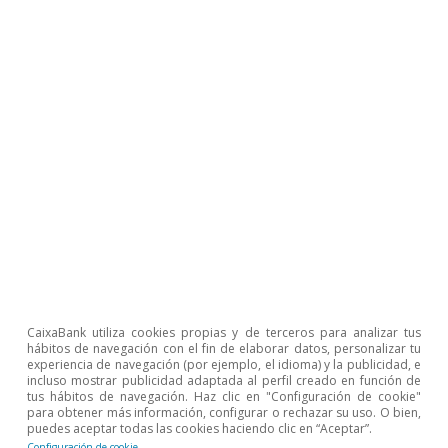
capacidad de gestión y ejecución de los
proyectos. Así pues, la participación del sector
privado es indispensable para poder
incrementar la oferta de vivienda asequible de
forma sustancial y, en consecuencia, la
Administración debe establecer los
instrumentos y las condiciones necesarias que
garanticen la viabilidad financiera de este tipo
de operaciones, por ejemplo, poniendo suelo a
disposición del mercado para promover
viviendas de alquiler asequible mediante
CaixaBank utiliza cookies propias y de terceros para analizar tus
hábitos de navegación con el fin de elaborar datos, personalizar tu
concesiones o derechos de superficie, reducir
experiencia de navegación (por ejemplo, el idioma) y la publicidad, e
incluso mostrar publicidad adaptada al perfil creado en función de
los tiempos administrativos en la concesión de
tus hábitos de navegación. Haz clic en "Configuración de cookie"
licencias, incrementar la dotación
para obtener más información, configurar o rechazar su uso. O bien,
puedes aceptar todas las cookies haciendo clic en “Aceptar”.
presupuestaria para desplegar políticas
Configuración de cookie