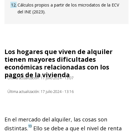
12
Cálculos propios a partir de los microdatos de la ECV
del INE (2023).
Los hogares que viven de alquiler
tienen mayores dificultades
económicas relacionadas con los
pagos de la vivienda
Última actualización: 17 julio 2024 - 13:07
Última actualización: 17 julio 2024 - 13:16
En el mercado del alquiler, las cosas son
13
distintas.
Ello se debe a que el nivel de renta