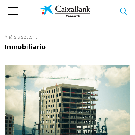
Pasar
al
contenido
principal
Análisis sectorial
Inmobiliario