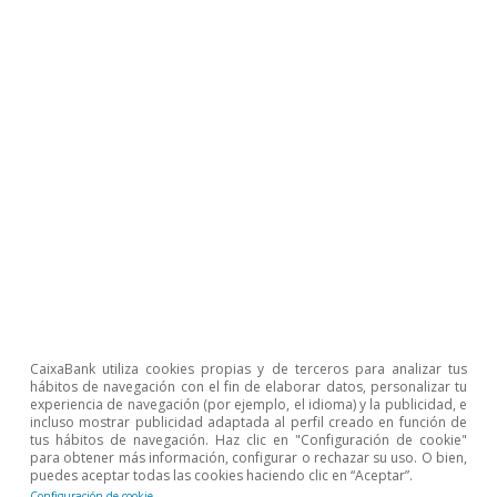
hagan prever una
corrección brusca
del sector.
La literatura económica identifica dos factores
principales que contribuyen a la formación de
burbujas inmobiliarias en la fase expansiva y
que determinan la severidad de la corrección en
la etapa posterior (cuando la burbuja «estalla»).
CaixaBank utiliza cookies propias y de terceros para analizar tus
hábitos de navegación con el fin de elaborar datos, personalizar tu
El primero de ellos es la
intensidad del
experiencia de navegación (por ejemplo, el idioma) y la publicidad, e
crecimiento del precio de la vivienda en la
incluso mostrar publicidad adaptada al perfil creado en función de
tus hábitos de navegación. Haz clic en "Configuración de cookie"
fase expansiva
, en particular, si este
para obtener más información, configurar o rechazar su uso. O bien,
puedes aceptar todas las cookies haciendo clic en “Aceptar”.
crecimiento no viene sustentado por factores
Configuración de cookie