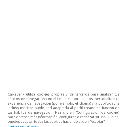
Las ramas de la
metalurgia y de la
fabricación de
muebles no solo
destacan por
haber reducido su
CaixaBank utiliza cookies propias y de terceros para analizar tus
deuda en los
hábitos de navegación con el fin de elaborar datos, personalizar tu
experiencia de navegación (por ejemplo, el idioma) y la publicidad, e
incluso mostrar publicidad adaptada al perfil creado en función de
últimos años, sino
tus hábitos de navegación. Haz clic en "Configuración de cookie"
para obtener más información, configurar o rechazar su uso. O bien,
puedes aceptar todas las cookies haciendo clic en “Aceptar”.
Configuración de cookie