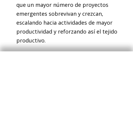
que un mayor número de proyectos
emergentes sobrevivan y crezcan,
escalando hacia actividades de mayor
productividad y reforzando así el tejido
productivo.
La inversión empresarial está
desempeñando un papel central en el
nuevo ciclo económico, especialmente a
través del impulso de los activos
intangibles
. Un rasgo distintivo de este
ciclo es la fortaleza de este tipo de
inversión, que siguió creciendo incluso en
2020 y ha liderado la recuperación
posterior. Entre 2019 y 2024, la inversión en