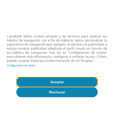
Actividad y crecimiento
Perspectivas para la economía
CaixaBank utiliza cookies propias y de terceros para analizar tus
internacional en 2026
hábitos de navegación con el fin de elaborar datos, personalizar tu
experiencia de navegación (por ejemplo, el idioma) y la publicidad, e
Rita Sánchez Soliva
incluso mostrar publicidad adaptada al perfil creado en función de
tus hábitos de navegación. Haz clic en "Configuración de cookie"
8 jun 2026
para obtener más información, configurar o rechazar su uso. O bien,
puedes aceptar todas las cookies haciendo clic en “Aceptar”.
Configuración de cookie
Aceptar
Rechazar