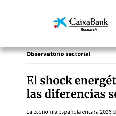
Pasar
al
contenido
Economía y mercado
principal
Análisis sectorial
Observatorio sectorial
El shock energé
las diferencias s
La economía española encara 2026 