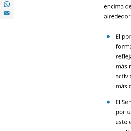
Compartir en with Whatsapp (opens in a 
encima de
Compartir en Email (opens in a new windo
alrededor
El po
forma
refle
más r
activ
más d
El Se
por u
esto 