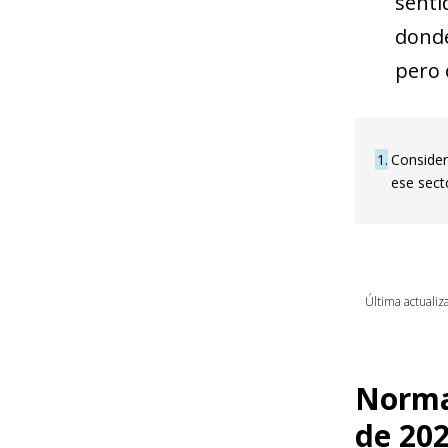
senti
donde
pero 
1
Consider
ese sect
Última actualiz
Normal
de 20