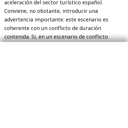
aceleración del sector turístico español.
Conviene, no obstante, introducir una
advertencia importante: este escenario es
coherente con un conflicto de duración
contenida. Si, en un escenario de conflicto
prolongado, este redujera el crecimiento de la
renta bruta disponible de los países emisores
en más de 2,5 p. p., el efecto neto del conflicto
sobre el turismo internacional en España ya no
sería positivo.