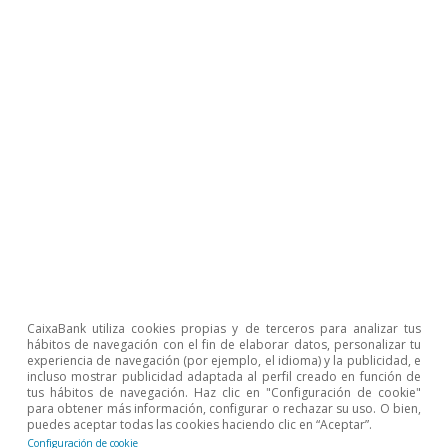
Artículos relacionados
CaixaBank utiliza cookies propias y de terceros para analizar tus
hábitos de navegación con el fin de elaborar datos, personalizar tu
experiencia de navegación (por ejemplo, el idioma) y la publicidad, e
incluso mostrar publicidad adaptada al perfil creado en función de
Cambio climático
tus hábitos de navegación. Haz clic en "Configuración de cookie"
para obtener más información, configurar o rechazar su uso. O bien,
El cambio climático y la fidelización del
puedes aceptar todas las cookies haciendo clic en “Aceptar”.
Configuración de cookie