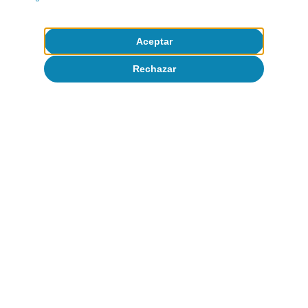
turismo internacional: nuevas
evidencias para España
Aceptar
David Cesar Heymann
Eduard Alcobé Garcia
Rechazar
8 jul 2026