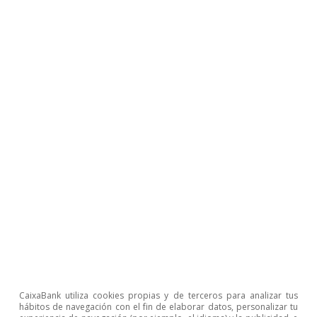
8 jul 2026
Turismo
CaixaBank utiliza cookies propias y de terceros para analizar tus
Del menú del día al sábado noche:
hábitos de navegación con el fin de elaborar datos, personalizar tu