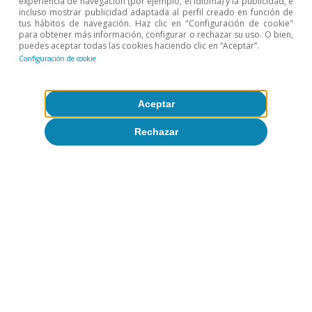
experiencia de navegación (por ejemplo, el idioma) y la publicidad, e
patrones intrasemanales del consumo
incluso mostrar publicidad adaptada al perfil creado en función de
en restauración en España
tus hábitos de navegación. Haz clic en "Configuración de cookie"
para obtener más información, configurar o rechazar su uso. O bien,
puedes aceptar todas las cookies haciendo clic en “Aceptar”.
Pedro Álvarez Ondina
Configuración de cookie
Eduard Alcobé Garcia
6 jul 2026
Aceptar
Rechazar