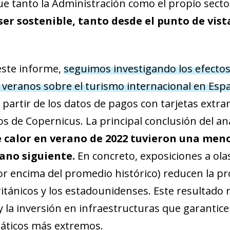
ue tanto la Administración como el propio sect
er sostenible, tanto desde el punto de vist
este informe,
seguimos investigando los efectos
ndow)
s veranos sobre el turismo internacional en Esp
w window)
partir de los datos de pagos con tarjetas extra
new window)
os de Copernicus. La principal conclusión del an
w)
e calor en verano de 2022 tuvieron una men
ano siguiente.
En concreto, exposiciones a ola
or encima del promedio histórico) reducen la pr
itánicos y los estadounidenses. Este resultado r
y la inversión en infraestructuras que garantic
máticos más extremos.