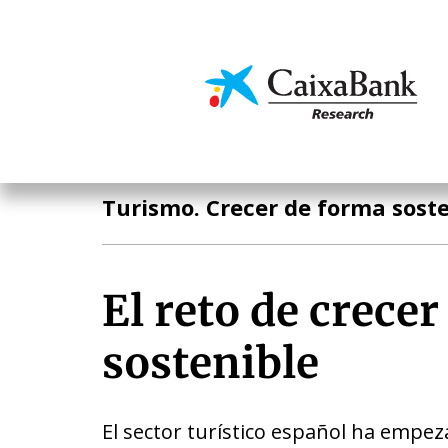
Pasar
al
contenido
Economía y mercado
principal
Turismo
Turismo. Crecer de forma sosten
El reto de crece
sostenible
El sector turístico español ha empe