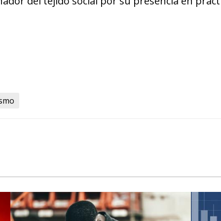
dor del tejido social por su presencia en prác
ismo