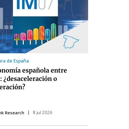
ra de España
onomía española entre
: ¿desaceleración o
eración?
8 jul 2026
nk Research