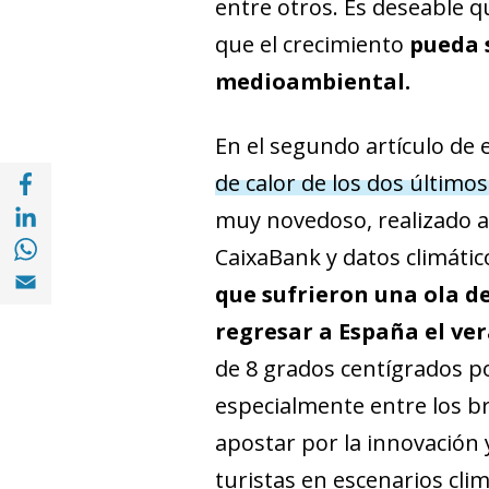
entre otros. Es deseable q
que el crecimiento
pueda s
medioambiental.
En el segundo artículo de 
Compartir en Facebook (opens in a new wi
de calor de los dos último
Compartir en with Linkedin (opens in a ne
muy novedoso, realizado a 
Compartir en with Whatsapp (opens in a 
CaixaBank y datos climátic
Compartir en Email (opens in a new windo
que sufrieron una ola d
regresar a España el ver
de 8 grados centígrados p
especialmente entre los br
apostar por la innovación 
turistas en escenarios cli