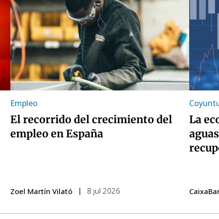
Empleo
Coyuntu
El recorrido del crecimiento del
La ec
empleo en España
aguas
recup
8 jul 2026
Zoel Martín Vilató
CaixaBa