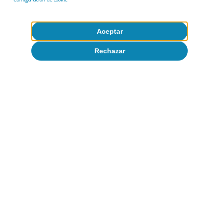
Aceptar
Rechazar
Nota: El área sombreada muestra un intervalo de confianza del
95%. (*) Se trata de un efecto no significativo debido a que el
intervalo de confianza comprende valores positivos y negativos.
Por ello, se puede decir que el efecto es estadísticamente igual
En conclusión
El colapso del turismo en España tras la