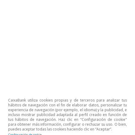
los efectos fijos temporales y regionales no
observables. Se utilizan dos muestras de datos de
panel a nivel de provincia, una entre el 1T 2010 y el 4T
2019 y otra entre el 1T 2020 y el 4T 2020.
Efecto de una rebaja del 1%
en los precios
hoteleros sobre las
pernoctaciones
CaixaBank utiliza cookies propias y de terceros para analizar tus
hábitos de navegación con el fin de elaborar datos, personalizar tu
experiencia de navegación (por ejemplo, el idioma) y la publicidad, e
Variación (%)
incluso mostrar publicidad adaptada al perfil creado en función de
tus hábitos de navegación. Haz clic en "Configuración de cookie"
para obtener más información, configurar o rechazar su uso. O bien,
puedes aceptar todas las cookies haciendo clic en “Aceptar”.
Configuración de cookie