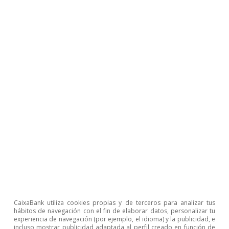
presión a los datos
Adrià Morron Salmeron
23 jul 2026
CaixaBank utiliza cookies propias y de terceros para analizar tus
hábitos de navegación con el fin de elaborar datos, personalizar tu
experiencia de navegación (por ejemplo, el idioma) y la publicidad, e
Pódcast
incluso mostrar publicidad adaptada al perfil creado en función de