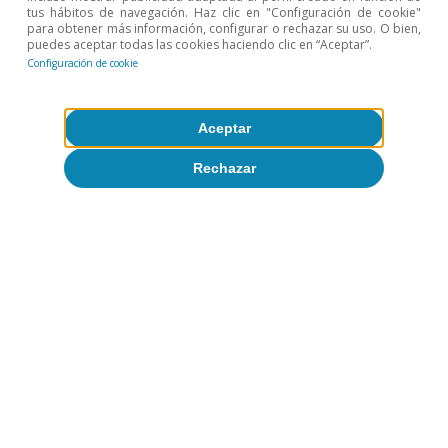
tus hábitos de navegación. Haz clic en "Configuración de cookie"
Despacito y buena letra: los grandes
para obtener más información, configurar o rechazar su uso. O bien,
puedes aceptar todas las cookies haciendo clic en “Aceptar”.
temas del curso económico
Configuración de cookie
Patricia Esteban
Adrià Morron Salmeron
Aceptar
23 jul 2026
Rechazar
Más sobre
Áreas geográficas