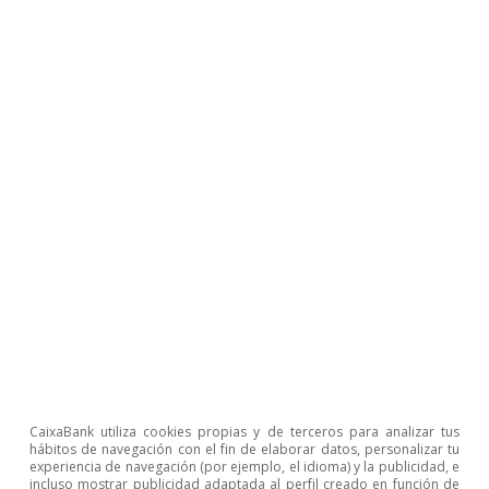
presión a los datos
Adrià Morron Salmeron
23 jul 2026
CaixaBank utiliza cookies propias y de terceros para analizar tus
hábitos de navegación con el fin de elaborar datos, personalizar tu
experiencia de navegación (por ejemplo, el idioma) y la publicidad, e
incluso mostrar publicidad adaptada al perfil creado en función de
Pódcast