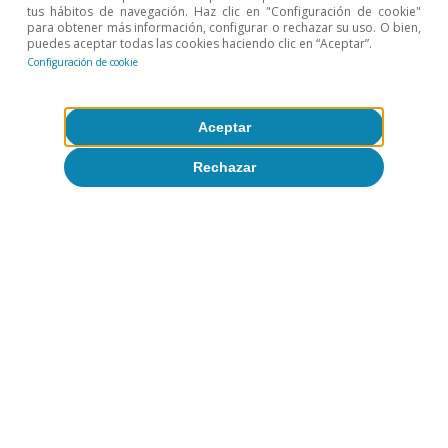
tus hábitos de navegación. Haz clic en "Configuración de cookie"
Despacito y buena letra: los grandes
para obtener más información, configurar o rechazar su uso. O bien,
puedes aceptar todas las cookies haciendo clic en “Aceptar”.
temas del curso económico
Configuración de cookie
Patricia Esteban
Adrià Morron Salmeron
Aceptar
23 jul 2026
Rechazar
Más sobre
Áreas geográficas