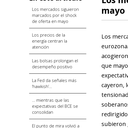
mayo
Los mercados siguieron
marcados por el shock
de oferta en mayo
Los precios de la
Los merca
energía centran la
eurozona.
atención
acogieron 
Las bolsas prolongan el
que mayo v
desempeño positivo
expectati
La Fed da señales más
cayeron, 
‘hawkish’…
tensionad
… mientras que las
soberanos
expectativas del BCE se
consolidan
redirigid
subieron 
El punto de mira volvió a