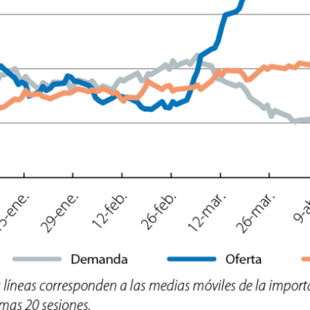
ndow)
w window)