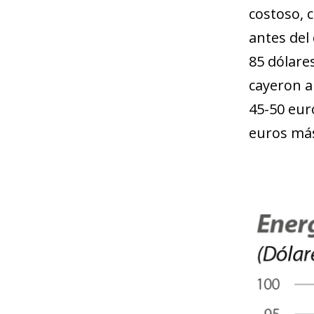
costoso, 
antes del
85 dólares
cayeron a
45-50 eur
euros más