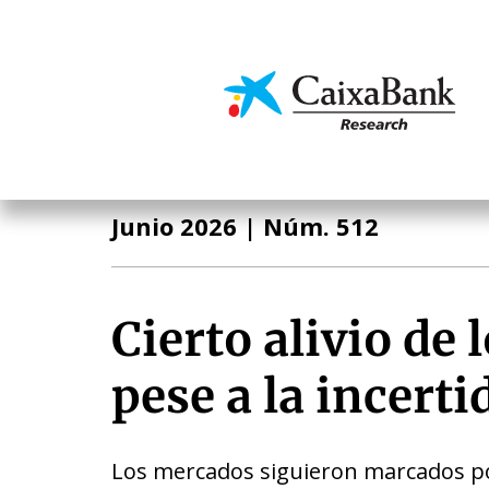
Pasar
al
contenido
Economía y mercado
principal
Informe Mensual
Junio 2026
| Núm. 512
Cierto alivio de
pese a la incert
Los mercados siguieron marcados p