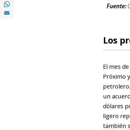
Compartir en with Whatsapp (opens in a 
Compartir en Email (opens in a new windo
Los pr
El mes de
Próximo y
petrolero
un acuerd
dólares p
ligero re
también se