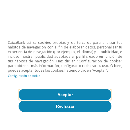
Sobre CaixaBank Research
Trabaja con nosotros
Equipo
CaixaBank utiliza cookies propias y de terceros para analizar tus
Contacto
hábitos de navegación con el fin de elaborar datos, personalizar tu
experiencia de navegación (por ejemplo, el idioma) y la publicidad, e
incluso mostrar publicidad adaptada al perfil creado en función de
(opens in a new window)
CaixaBank
tus hábitos de navegación. Haz clic en "Configuración de cookie"
para obtener más información, configurar o rechazar su uso. O bien,
puedes aceptar todas las cookies haciendo clic en “Aceptar”.
Configuración de cookie
(opens in a new window)
Cookies
Aceptar
(opens in a new window)
Seguridad
Rechazar
(opens in a new window)
Privacidad
(opens in a new window)
Accesibilidad