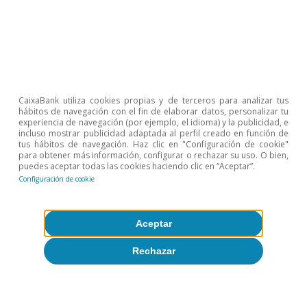
Sobre CaixaBank Research
Trabaja con nosotros
Equipo
CaixaBank utiliza cookies propias y de terceros para analizar tus
Contacto
hábitos de navegación con el fin de elaborar datos, personalizar tu
experiencia de navegación (por ejemplo, el idioma) y la publicidad, e
incluso mostrar publicidad adaptada al perfil creado en función de
(opens in a new window)
CaixaBank
tus hábitos de navegación. Haz clic en "Configuración de cookie"
para obtener más información, configurar o rechazar su uso. O bien,
puedes aceptar todas las cookies haciendo clic en “Aceptar”.
Configuración de cookie
(opens in a new window)
Cookies
Aceptar
(opens in a new window)
Seguridad
Rechazar
(opens in a new window)
Privacidad
(opens in a new window)
Accesibilidad