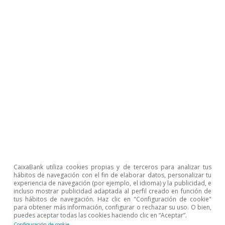
grandes, el porcentaje de adopción es
prácticamente idéntico entre España y la
eurozona; la diferencia es mayor (–7 p. p.) en las
empresas medianas.
Respecto a las principales economías europeas,
el porcentaje de empresas que utiliza la IA en
España supera al de Portugal, Italia y Francia,
pero se sitúa por debajo del de Alemania y
Países Bajos. Es especialmente relevante la
aceleración reciente en España: entre 2021 y
CaixaBank utiliza cookies propias y de terceros para analizar tus
2024, la adopción apenas aumentó en 3 p. p. (la
hábitos de navegación con el fin de elaborar datos, personalizar tu
experiencia de navegación (por ejemplo, el idioma) y la publicidad, e
mitad que en la eurozona), mientras que entre
incluso mostrar publicidad adaptada al perfil creado en función de
tus hábitos de navegación. Haz clic en "Configuración de cookie"
2024 y 2025 el incremento alcanzó los 9 p. p.,
para obtener más información, configurar o rechazar su uso. O bien,
puedes aceptar todas las cookies haciendo clic en “Aceptar”.
superando el avance medio de la eurozona y el
Configuración de cookie