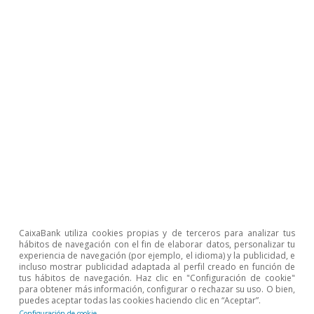
españolas de más de 10 empleados en 2025
similares, aunque aún 5 puntos por debajo, al
promedio de la eurozona. En las empresas
grandes, el porcentaje de adopción es
prácticamente idéntico entre España y la
eurozona; la diferencia es mayor (–7 p. p.) en las
empresas medianas.
Respecto a las principales economías europeas,
el porcentaje de empresas que utiliza la IA en
España supera al de Portugal, Italia y Francia,
pero se sitúa por debajo del de Alemania y
CaixaBank utiliza cookies propias y de terceros para analizar tus
hábitos de navegación con el fin de elaborar datos, personalizar tu
Países Bajos. Es especialmente relevante la
experiencia de navegación (por ejemplo, el idioma) y la publicidad, e
incluso mostrar publicidad adaptada al perfil creado en función de
aceleración reciente en España: entre 2021 y
tus hábitos de navegación. Haz clic en "Configuración de cookie"
para obtener más información, configurar o rechazar su uso. O bien,
2024, la adopción apenas aumentó en 3 p. p. (la
puedes aceptar todas las cookies haciendo clic en “Aceptar”.
Configuración de cookie