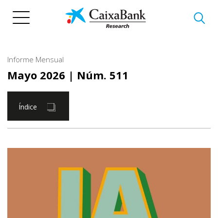
Pasar
al
contenido
principal
Informe Mensual
Mayo 2026
| Núm. 511
Índice