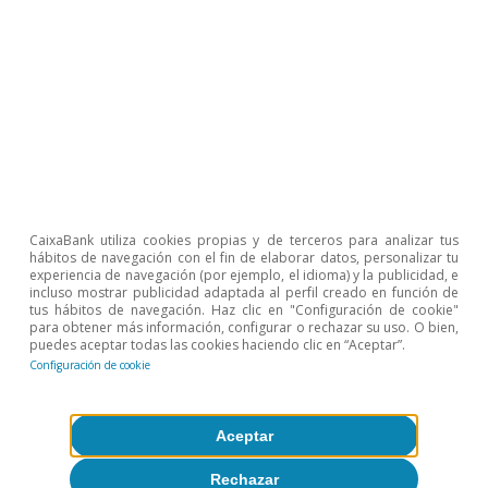
Javier García Arenas
Sergio Díaz
CaixaBank utiliza cookies propias y de terceros para analizar tus
hábitos de navegación con el fin de elaborar datos, personalizar tu
Etiquetas:
Ahorro
España
Geopolítica
experiencia de navegación (por ejemplo, el idioma) y la publicidad, e
incluso mostrar publicidad adaptada al perfil creado en función de
tus hábitos de navegación. Haz clic en "Configuración de cookie"
para obtener más información, configurar o rechazar su uso. O bien,
puedes aceptar todas las cookies haciendo clic en “Aceptar”.
Configuración de cookie
1
Los pasivos financieros incluyen el saldo vivo de los
Aceptar
préstamos bancarios, créditos comerciales y otras
cuentas pendientes de pago (intereses de préstamos
Rechazar