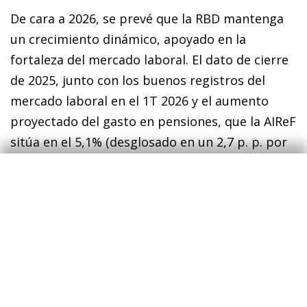
De cara a 2026, se prevé que la RBD mantenga
un crecimiento dinámico, apoyado en la
fortaleza del mercado laboral. El dato de cierre
de 2025, junto con los buenos registros del
mercado laboral en el 1T 2026 y el aumento
proyectado del gasto en pensiones, que la AIReF
sitúa en el 5,1% (desglosado en un 2,7 p. p. por
revalorización y 2,4 p. p. por efecto sustitución
hacia pensiones más altas) apuntan a que la
RBD podría crecer en torno al 4,5% este año.
La evolución de la tasa de ahorro estará
condicionada por factores que operan en
direcciones contrapuestas. Por un lado, el
repunte de la inflación asociado a las tensiones