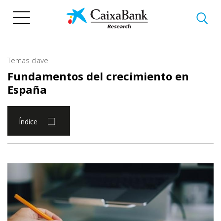
Pasar
al
contenido
principal
Temas clave
Fundamentos del crecimiento en
España
Índice