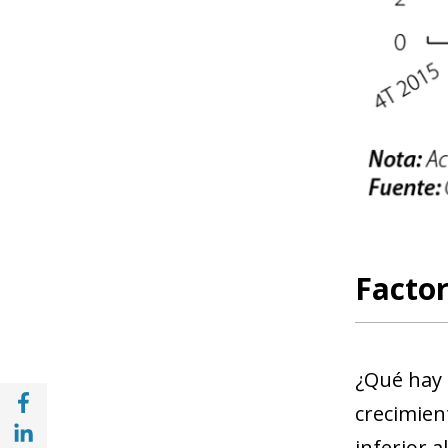
Factor
¿Qué hay 
Compartir en Facebook (opens in a new wi
crecimien
Compartir en with Linkedin (opens in a ne
inferior a