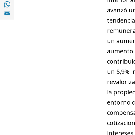
Compartir en with Whatsapp (opens in a 
avanzó un
Compartir en Email (opens in a new windo
tendencia
remunerac
un aument
aumento d
contribui
un 5,9% i
revaloriz
la propie
entorno d
compensad
cotizacion
intereses