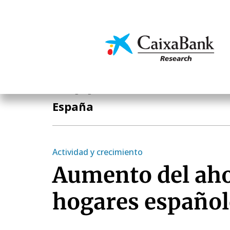
Pasar
al
contenido
Economía y mercado
principal
Áreas geográficas
España
Actividad y crecimiento
Aumento del aho
hogares español