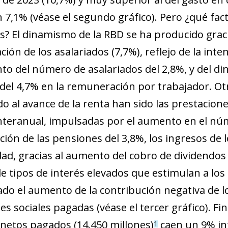
new window)
 7,1% (véase el segundo gráfico). Pero ¿qué fa
w)
s? El dinamismo de la RBD se ha producido graci
ión de los asalariados (7,7%), reflejo de la int
o del número de asalariados del 2,8%, y del din
el 4,7% en la remuneración por trabajador. 
do al avance de la renta han sido las prestacion
nteranual, impulsadas por el aumento en el núm
ación de las pensiones del 3,8%, los ingresos de
dad, gracias al aumento del cobro de dividendos 
e tipos de interés elevados que estimulan a lo
o el aumento de la contribución negativa de lo
es sociales pagadas (véase el tercer gráfico). Fi
 netos pagados (14.450 millones)
caen un 9% int
1