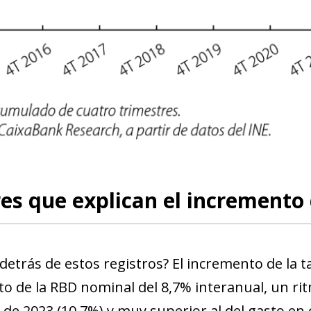
es que explican el incremento 
detrás de estos registros? El incremento de la 
ndow)
to de la RBD nominal del 8,7% interanual, un r
w window)
l de 2023 (10,7%) y muy superior al del gasto en