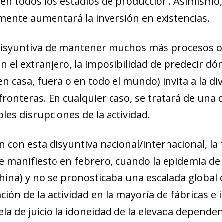
en todos los estadios de producción. Asimismo, 
ente aumentará la inversión en existencias.
disyuntiva de mantener muchos más procesos o e
n el extranjero, la imposibilidad de predecir dó
en casa, fuera o en todo el mundo) invita a la di
ronteras. En cualquier caso, se tratará de una d
les disrupciones de la actividad.
n con esta disyuntiva nacional/internacional, la 
e manifiesto en febrero, cuando la epidemia de
ina) y no se pronosticaba una escalada global de
ación de la actividad en la mayoría de fábricas e 
ndow)
w window)
ela de juicio la idoneidad de la elevada depende