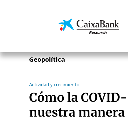
Pasar
al
contenido
Economía y mercado
principal
Temas clave
Geopolítica
Actividad y crecimiento
Cómo la COVID-
nuestra manera 