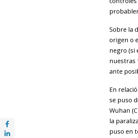
controles 
probablem
Sobre la 
origen o e
negro (si 
nuestras f
ante posib
En relació
se puso d
Wuhan (Ch
la paraliz
Compartir en Facebook (opens in a new wi
Compartir en with Linkedin (opens in a ne
puso en t