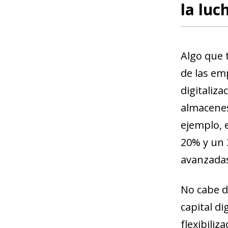
la luc
Algo que t
de las em
digitaliza
almacenes
ejemplo, 
20% y un 
avanzada
No cabe d
capital di
flexibili