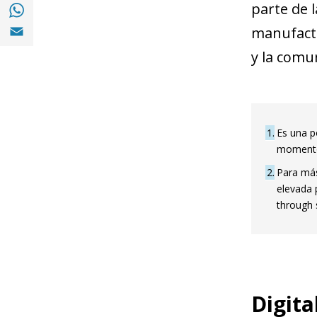
Compartir en with Whatsapp (opens in a 
parte de 
Compartir en Email (opens in a new windo
manufactu
y la comu
1
Es una p
momento 
2
Para más
elevada 
through 
Digita