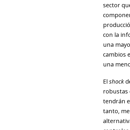
sector qu
component
producció
con la in
una mayor
cambios e
una menor
El
shock
de
robustas 
tendrán e
tanto, me
alternati