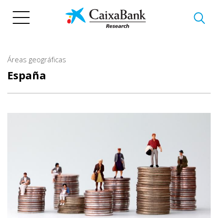
Pasar
al
contenido
principal
Áreas geográficas
España