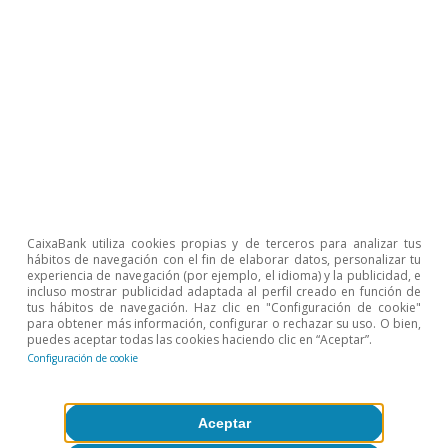
4
Véase Banco de España. «Informe Trimestral de la
Economía Española». Boletín Económico 3/2021.
5
La distribución es similar si analizamos el ahorro por
persona para cada edad.
6
Cabe remarcar la notable diferencia que hay entre el
consumo realizado con pagos con tarjeta, retiradas de
efectivo, pagos en comercio electrónico y
domiciliaciones, que se observa con los datos internos
de CaixaBank, y los datos de contabilidad nacional
publicados por el INE, en los que, según sus
estimaciones, la recuperación del consumo de los
hogares está siendo más modesta.
CaixaBank utiliza cookies propias y de terceros para analizar tus
7
Es habitual que las personas de mayor renta tengan
hábitos de navegación con el fin de elaborar datos, personalizar tu
una menor propensión marginal al consumo. Véase,
experiencia de navegación (por ejemplo, el idioma) y la publicidad, e
por ejemplo, Laborda, J. L., Marín-González, C. y
incluso mostrar publicidad adaptada al perfil creado en función de
tus hábitos de navegación. Haz clic en "Configuración de cookie"
Onrubia-Fernández, J. (2018). «¿Qué ha sucedido con el
para obtener más información, configurar o rechazar su uso. O bien,
consumo y el ahorro en España durante la Gran
puedes aceptar todas las cookies haciendo clic en “Aceptar”.
Recesión?: Un análisis por tipos de hogar». Estadística
Configuración de cookie
Española, 60(197), 273-311.
Temas clave
Aceptar