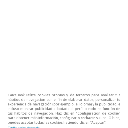
precisamente esa amplitud refleja la magnitud
de la incertidumbre que presenta la coyuntura
actual.
Oriol Carreras Baquer
Javier García Arenas
Zoel Martín Vilató
Etiquetas:
Crecimiento
España
Geopolítica
Inflación
CaixaBank utiliza cookies propias y de terceros para analizar tus
Política fiscal
Sector exterior
hábitos de navegación con el fin de elaborar datos, personalizar tu
experiencia de navegación (por ejemplo, el idioma) y la publicidad, e
incluso mostrar publicidad adaptada al perfil creado en función de
tus hábitos de navegación. Haz clic en "Configuración de cookie"
para obtener más información, configurar o rechazar su uso. O bien,
puedes aceptar todas las cookies haciendo clic en “Aceptar”.
Configuración de cookie