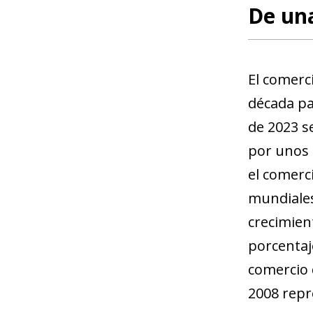
De una
El comerc
década pa
de 2023 s
por unos 
el comerc
mundiales
crecimien
porcentaj
comercio 
2008 repr