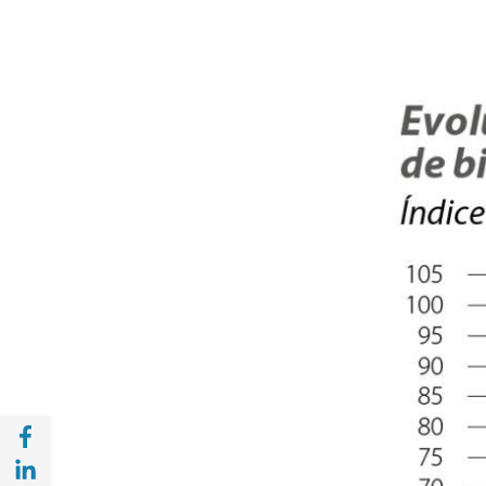
Compartir en Facebook (opens in a new wi
Compartir en with Linkedin (opens in a ne