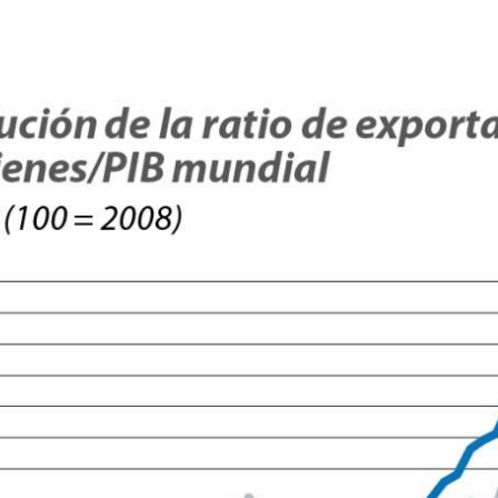
ndow)
w window)