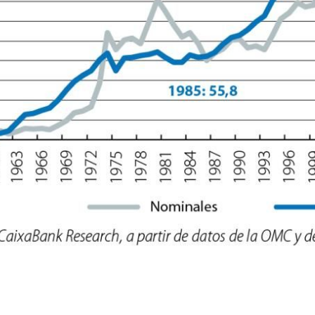
new window)
w)