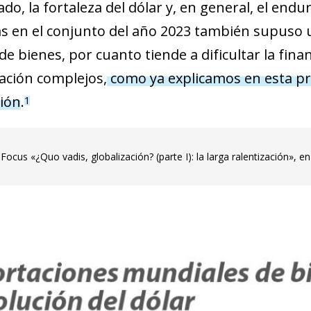
ado, la fortaleza del dólar y, en general, el end
as en el conjunto del año 2023 también supuso un
e bienes, por cuanto tiende a dificultar la fin
ación complejos,
como ya explicamos en esta pri
ción
.
1
Focus «¿Quo vadis, globalización? (parte I): la larga ralentización», e