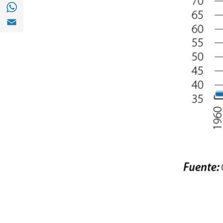
Compartir en with Whatsapp (opens in a 
Compartir en Email (opens in a new windo