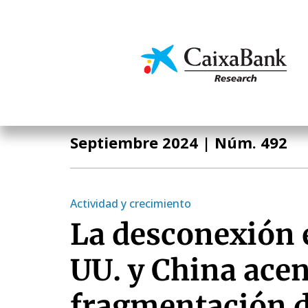
Pasar
al
contenido
Economía y mercado
principal
Informe Mensual
Septiembre 2024
| Núm. 492
Actividad y crecimiento
La desconexión 
UU. y China acen
fragmentación d