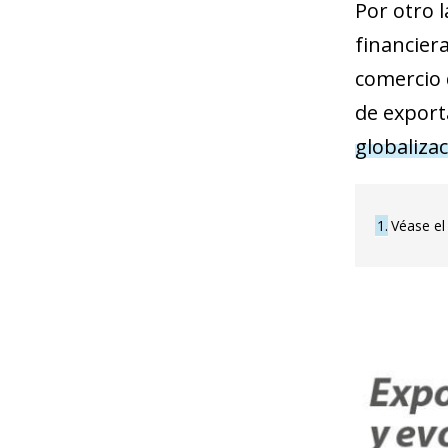
Por otro l
financier
comercio d
de export
globaliza
1
Véase el 