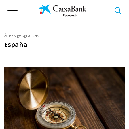
Pasar
al
contenido
principal
Áreas geográficas
España