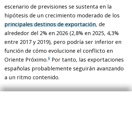
escenario de previsiones se sustenta en la
hipótesis de un crecimiento moderado de los
principales destinos de exportación
, de
alrededor del 2% en 2026 (2,8% en 2025, 4,3%
entre 2017 y 2019), pero podría ser inferior en
función de cómo evolucione el conflicto en
Oriente Próximo.
Por tanto, las exportaciones
1
españolas probablemente seguirán avanzando
a un ritmo contenido.
1
Para más información acerca del cálculo de los
mercados de exportación, véase el artículo
«¿Cómo
afectará a la economía española el comportamiento de
sus principales mercados de exportación?»
, en el
IM11/2025.