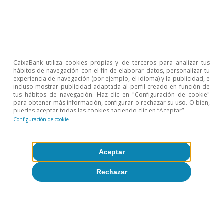
Etiquetas:
Crecimiento
España
Geopolítica
Inflación
CaixaBank utiliza cookies propias y de terceros para analizar tus
hábitos de navegación con el fin de elaborar datos, personalizar tu
experiencia de navegación (por ejemplo, el idioma) y la publicidad, e
incluso mostrar publicidad adaptada al perfil creado en función de
1
Para más información acerca del cálculo de los
tus hábitos de navegación. Haz clic en "Configuración de cookie"
mercados de exportación, véase el artículo
«¿Cómo
para obtener más información, configurar o rechazar su uso. O bien,
puedes aceptar todas las cookies haciendo clic en “Aceptar”.
afectará a la economía española el comportamiento de
Configuración de cookie
sus principales mercados de exportación?»
, en el
IM11/2025.
Aceptar
Temas clave
Rechazar