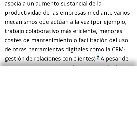
asocia a un aumento sustancial de la
productividad de las empresas mediante varios
mecanismos que actúan a la vez (por ejemplo,
trabajo colaborativo más eficiente, menores
costes de mantenimiento o facilitación del uso
de otras herramientas digitales como la CRM-
gestión de relaciones con clientes).
A pesar de
7
que se trata de una tecnología con probados
impactos sobre la productividad y que
proporciona una amplia flexibilidad a las
pymes, su uso se encuentra limitado. De nuevo,
el capital humano aparece como un ámbito
donde la mejora es necesaria, puesto que es
clave en el despliegue de las tecnologías
digitales.