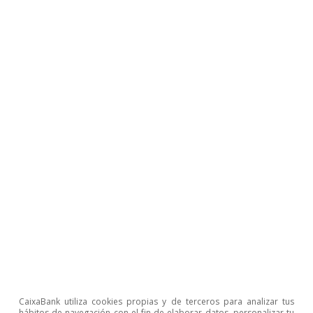
Clàudia Canals
Judit Montoriol Garriga
Oriol Carreras Baquer
Etiquetas:
Digitalización y tecnología
España
Industria
NGEU
Unión Europea
1
Véanse los siguientes artículos «Las políticas digitales
del Next Generation EU» y «NGEU: un impulso a la
digitalización muy oportuno» de este mismo Dossier.
2
Véase https://ec.europa.eu/digital-single-
CaixaBank utiliza cookies propias y de terceros para analizar tus
market/en/digital-economy-and-society-index-desi
hábitos de navegación con el fin de elaborar datos, personalizar tu