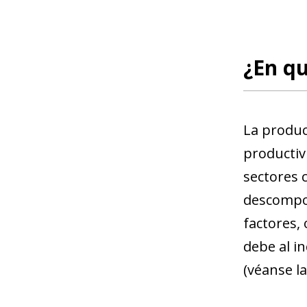
¿En qu
La produc
productiv
sectores 
descompon
factores,
debe al i
(véanse la