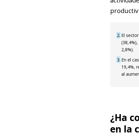
actividad
productiv
2
El secto
(38,4%),
2,8%).
3
En el cas
19,4%, r
al aumen
¿Ha co
en la 