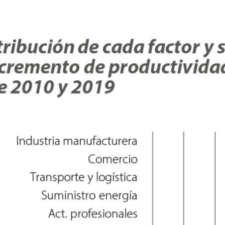
ndow)
w window)