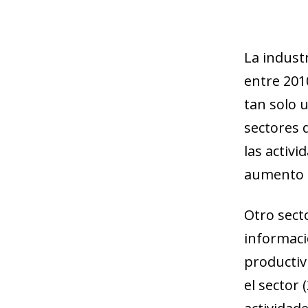
La indust
entre 201
tan solo 
sectores d
las activ
aumento d
Otro secto
informaci
productiv
el sector 