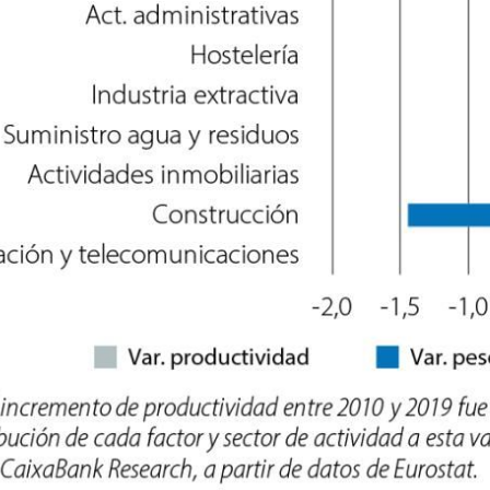
new window)
w)