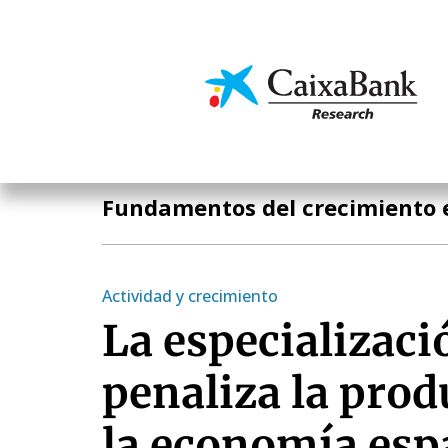
Pasar
al
contenido
Economía y mercado
principal
Temas clave
Fundamentos del crecimiento 
Actividad y crecimiento
La especializaci
penaliza la prod
la economía esp