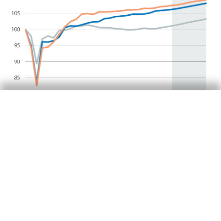
EE. UU. afronta otro año con
perspectivas positivas