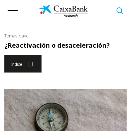
Pasar
al
contenido
principal
Temas clave
¿Reactivación o desaceleración?
Índice