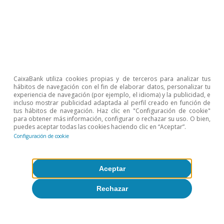
ya que usa criterios internos y, por ejemplo, excluye el
gasto de otros ministerios o pensiones militares.
3
Algunas críticas al plan son: que no sirva para financiar
nuevos proyectos de inversión sino algunos ya
existentes, que parte se destine para financiar gasto
corriente y que se han sacado inversiones del
presupuesto ordinario para financiarse con cargo al
CaixaBank utiliza cookies propias y de terceros para analizar tus
hábitos de navegación con el fin de elaborar datos, personalizar tu
SVIK. Véase «German Council of Economic Experts»,
experiencia de navegación (por ejemplo, el idioma) y la publicidad, e
Annual Report 2025/26, capítulo 2.
incluso mostrar publicidad adaptada al perfil creado en función de
tus hábitos de navegación. Haz clic en "Configuración de cookie"
4
Dado el comportamiento de las cuentas públicas en
para obtener más información, configurar o rechazar su uso. O bien,
puedes aceptar todas las cookies haciendo clic en “Aceptar”.
2025, y suponiendo que se mantiene la magnitud de
Configuración de cookie
ampliación del déficit fiscal estructural recogido en los
presupuestos para 2026, el estímulo fiscal en 2025 y
2026 se situaría en torno a 1,0 p. p., casi la mitad de lo
Aceptar
que hubiera supuesto si se hubiese cumplido la
previsión para 2025. Suponiendo unos multiplicadores
Rechazar
entre 0,4 y 0,8, el impulso en crecimiento sería de entre
0,4 p. p. y 0,8 p. p.