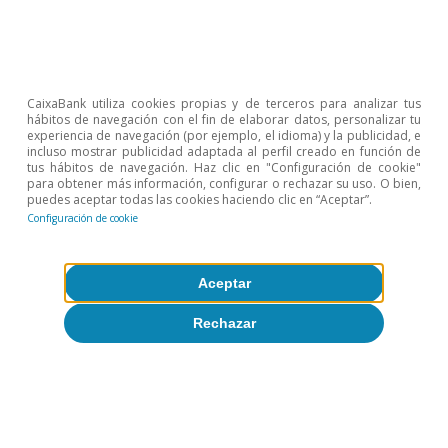
nuevos proyectos de inversión sino algunos ya
existentes, que parte se destine para financiar gasto
corriente y que se han sacado inversiones del
presupuesto ordinario para financiarse con cargo al
CaixaBank utiliza cookies propias y de terceros para analizar tus
SVIK. Véase «German Council of Economic Experts»,
hábitos de navegación con el fin de elaborar datos, personalizar tu
Annual Report 2025/26, capítulo 2.
experiencia de navegación (por ejemplo, el idioma) y la publicidad, e
incluso mostrar publicidad adaptada al perfil creado en función de
4
Dado el comportamiento de las cuentas públicas en
tus hábitos de navegación. Haz clic en "Configuración de cookie"
2025, y suponiendo que se mantiene la magnitud de
para obtener más información, configurar o rechazar su uso. O bien,
puedes aceptar todas las cookies haciendo clic en “Aceptar”.
ampliación del déficit fiscal estructural recogido en los
Configuración de cookie
presupuestos para 2026, el estímulo fiscal en 2025 y
2026 se situaría en torno a 1,0 p. p., casi la mitad de lo
que hubiera supuesto si se hubiese cumplido la
Aceptar
previsión para 2025. Suponiendo unos multiplicadores
entre 0,4 y 0,8, el impulso en crecimiento sería de entre
Rechazar
0,4 p. p. y 0,8 p. p.
Temas clave