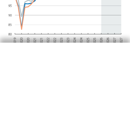
EE. UU. afronta otro año con
perspectivas positivas
La economía estadounidense acelerará su ritmo
de avance en 2026, empezando ya el año con