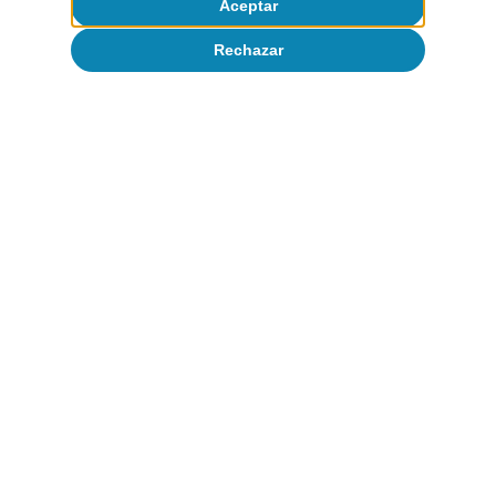
Aceptar
Rechazar
Observatorio sectorial
Dependencias estratégicas y exposición
geopolítica del sector exterior español
Catalina Becu
28 mayo 2026