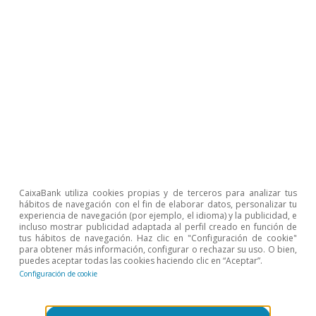
presenta un R^2 del 94%. Las importaciones presentan
una elasticidad del 0,54 frente a la inversión, del 0,50
frente a las exportaciones de bienes y del 0,46 frente al
consumo privado.
Artículos relacionados
CaixaBank utiliza cookies propias y de terceros para analizar tus
hábitos de navegación con el fin de elaborar datos, personalizar tu
experiencia de navegación (por ejemplo, el idioma) y la publicidad, e
incluso mostrar publicidad adaptada al perfil creado en función de
tus hábitos de navegación. Haz clic en "Configuración de cookie"
para obtener más información, configurar o rechazar su uso. O bien,
puedes aceptar todas las cookies haciendo clic en “Aceptar”.
Configuración de cookie