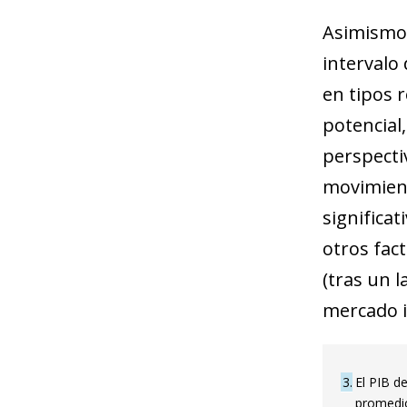
Asimismo,
intervalo
en tipos 
potencial
perspecti
movimient
significa
otros fact
(tras un 
mercado in
3
El PIB d
promedio