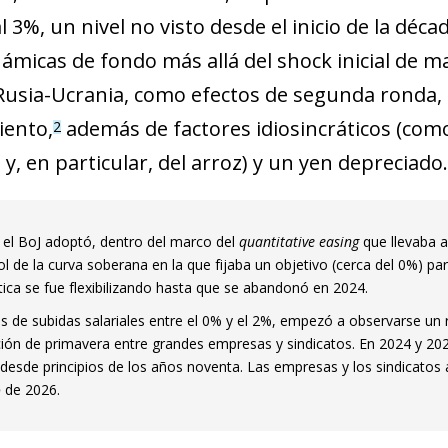
l 3%, un nivel no visto desde el inicio de la dé
námicas de fondo más allá del shock inicial de ma
 Rusia-Ucrania, como efectos de segunda ronda, 
iento,
además de factores idiosincráticos (como
2
y, en particular, del arroz) y un yen depreciado.
 el BoJ adoptó, dentro del marco del
quantitative easing
que llevaba ap
ol de la curva soberana en la que fijaba un objetivo (cerca del 0%) p
ítica se fue flexibilizando hasta que se abandonó en 2024.
s de subidas salariales entre el 0% y el 2%, empezó a observarse un
ión de primavera entre grandes empresas y sindicatos. En 2024 y 2025
esde principios de los años noventa. Las empresas y los sindicatos a
ō
de 2026.