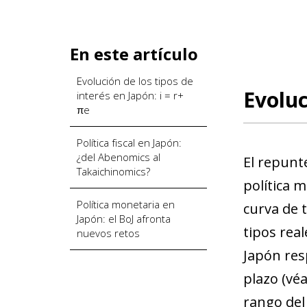
En este artículo
Evolución de los tipos de
Evoluc
interés en Japón: i = r+
πe
Política fiscal en Japón:
¿del Abenomics al
El repunt
Takaichinomics?
política m
Política monetaria en
curva de t
Japón: el BoJ afronta
tipos real
nuevos retos
Japón res
plazo (vé
rango del