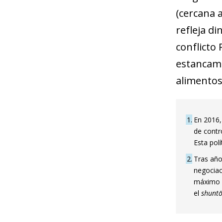
(cercana a
refleja di
conflicto
estancam
alimentos 
1
En 2016,
de contr
Esta pol
2
Tras año
negociac
máximo d
el
shunt