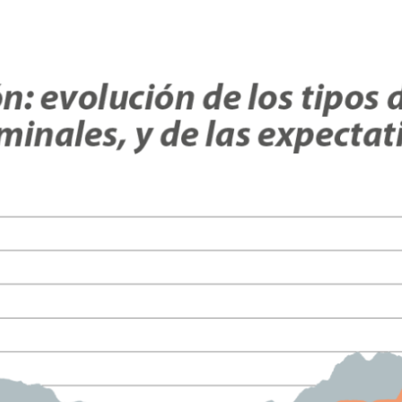
ndow)
w window)