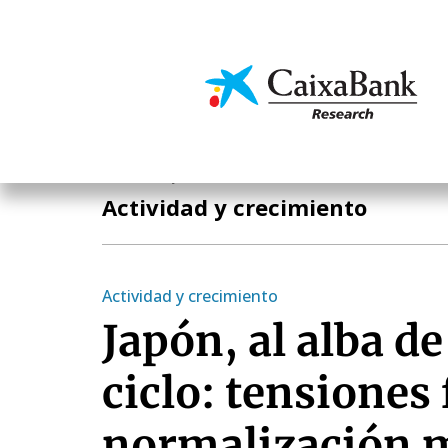
Pasar
al
contenido
Economía y mercado
principal
Economía y mercados
Actividad y crecimiento
Actividad y crecimiento
Japón, al alba d
ciclo: tensiones 
normalización 