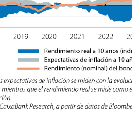
new window)
w)