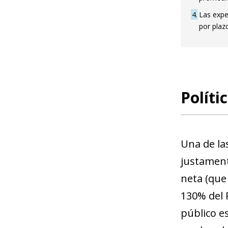
4
Las expe
por plaz
Políti
Una de la
justament
neta (que
130% del P
público e