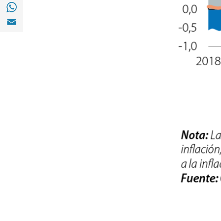
Compartir en with Whatsapp (opens in a 
Compartir en Email (opens in a new windo