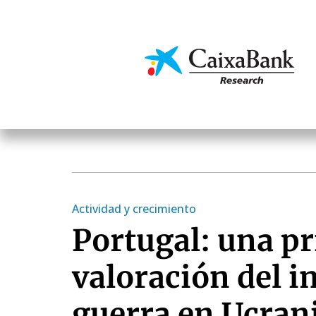
Pasar
al
contenido
Economía y mercado
principal
Actividad y crecimiento
Portugal: una p
valoración del i
guerra en Ucran