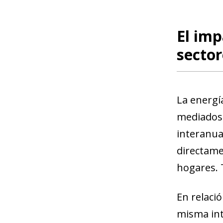
El imp
sector
La energí
mediados 
interanua
directamen
hogares. 
En relaci
misma inte