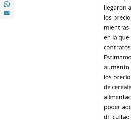
Compartir en with Whatsapp (opens in a 
llegaron 
Compartir en Email (opens in a new windo
los preci
mientras q
en la que 
contratos
Estimamos
aumento d
los preci
de cereale
alimentaci
poder adqu
dificultad