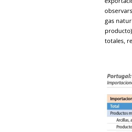
exportaci
observars
gas natura
producto) 
totales, 