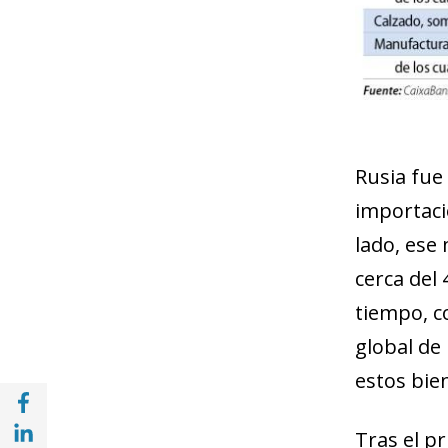
Rusia fue
importaci
lado, ese
cerca del 
tiempo, c
global de
estos bie
Compartir en Facebook (opens in a new wi
Compartir en with Linkedin (opens in a ne
Tras el p