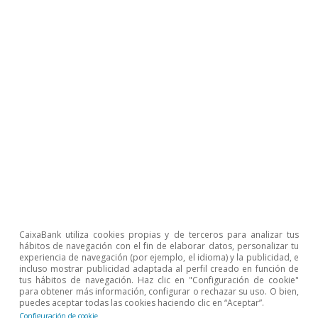
En esencia, dedicamos los siguientes artículos
de este Dossier a entender cómo podemos
acelerar la convergencia entre territorios de la
UE (aprendiendo de las regiones que muestran
CaixaBank utiliza cookies propias y de terceros para analizar tus
hábitos de navegación con el fin de elaborar datos, personalizar tu
un mejor funcionamiento), lo cual nos
experiencia de navegación (por ejemplo, el idioma) y la publicidad, e
incluso mostrar publicidad adaptada al perfil creado en función de
permitiría reducir la brecha con EE. UU.
tus hábitos de navegación. Haz clic en "Configuración de cookie"
para obtener más información, configurar o rechazar su uso. O bien,
puedes aceptar todas las cookies haciendo clic en “Aceptar”.
Configuración de cookie