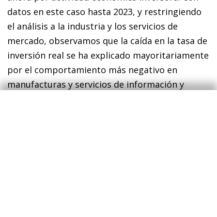
datos en este caso hasta 2023, y restringiendo
el análisis a la industria y los servicios de
mercado, observamos que la caída en la tasa de
inversión real se ha explicado mayoritariamente
por el comportamiento más negativo en
manufacturas y servicios de información y
comunicación (TIC), que conjuntamente explican
un retroceso de 1,7 p. p. (véase el cuarto
gráfico), compensado solo parcialmente por
una mayor tasa de inversión en el sector
de
utilities
y un mayor peso de las TIC en el
conjunto de la economía (dado su uso más
intensivo del capital).