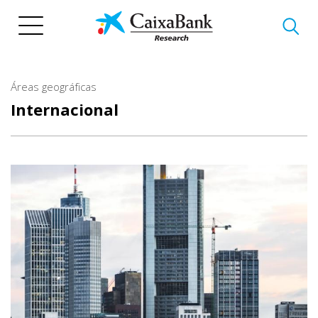
Pasar
al
contenido
principal
Áreas geográficas
Internacional