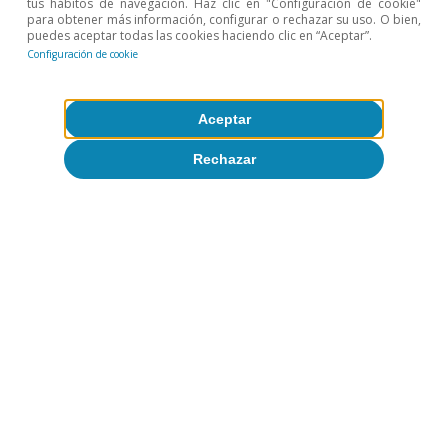
tus hábitos de navegación. Haz clic en "Configuración de cookie"
Inversión
Unión Europea
para obtener más información, configurar o rechazar su uso. O bien,
puedes aceptar todas las cookies haciendo clic en “Aceptar”.
Configuración de cookie
Aceptar
1
Véase el Dossier «La capacidad transformadora del
NGEU y de otros planes de estímulo fiscal» en el
Rechazar
IM03/2025.
2
Andersson, M., Jarvis, V. y Soudan, M. (2025), «Business
investment: why is the euro area lagging behind the
United States?», Boletín Económico del BCE.
3
Battistini, N.
et al.
(2021). «The euro area housing
market during the COVID-19 pandemic», Boletín
Económico del BCE.
4
Véase «Los precios de la vivienda en Europa se
reactivan por el giro en la política monetaria» en
el
Informe Sectorial Inmobiliario
del 1S/2025.
5
Banco Europeo de Inversiones (2025). «EIB Investment
Report 2024/2025: Innovation, integration and
simplification in Europe».