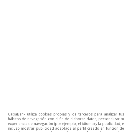
David Martínez Turégano
CaixaBank utiliza cookies propias y de terceros para analizar tus
Etiquetas:
Digitalización y tecnología
hábitos de navegación con el fin de elaborar datos, personalizar tu
experiencia de navegación (por ejemplo, el idioma) y la publicidad, e
Industria
Inmobiliario
incluso mostrar publicidad adaptada al perfil creado en función de