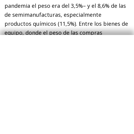
pandemia el peso era del 3,5%– y el 8,6% de las
de semimanufacturas, especialmente
productos químicos (11,5%). Entre los bienes de
equipo, donde el peso de las compras
procedentes de EE. UU. es similar a la media
(6,4%), destacan aparatos de precisión (11,4%),
material de transporte (14,5%) y, sobre todo,
motores (44,3%).
2
En un momento en el que las circunstancias obligaban
a reducir la dependencia energética de Rusia, y
aprovechando que España es el país de la UE con
mayor capacidad regasificadora (7 plantas), las
importaciones de GNL desde EE. UU. han pasado de
poco más de 1 millón de toneladas (273 millones de
euros) en el promedio 2014-2019 a 4,2 millones de