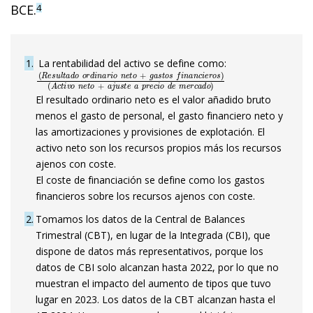
BCE.
4
1
La rentabilidad del activo se define como:
(
(
R
A
e
c
s
t
i
u
v
l
o
t
n
a
e
d
t
o
o
o
+
r
a
d
j
i
u
n
s
a
t
r
e
i
a
o
p
n
r
e
e
t
c
o
i
+
o
g
d
a
e
s
m
t
o
e
s
r
f
c
i
a
n
d
a
n
o
c
)
i
e
r
o
s
)
El resultado ordinario neto es el valor añadido bruto
menos el gasto de personal, el gasto financiero neto y
las amortizaciones y provisiones de explotación. El
activo neto son los recursos propios más los recursos
ajenos con coste.
El coste de financiación se define como los gastos
financieros sobre los recursos ajenos con coste.
2
Tomamos los datos de la Central de Balances
Trimestral (CBT), en lugar de la Integrada (CBI), que
dispone de datos más representativos, porque los
datos de CBI solo alcanzan hasta 2022, por lo que no
muestran el impacto del aumento de tipos que tuvo
lugar en 2023. Los datos de la CBT alcanzan hasta el