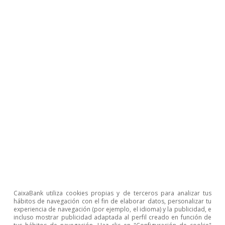
2023, la brecha se deterioró 2,6 p. p. (barra gris), por lo
que pasó a presentar una brecha promedio de 3,8 p. p.
5
La información en la CBT no permite desagregar el
sector de comercio del de hostelería. Asimismo, las
cifras pueden estar dominadas por el segmento de
comercio, que, según los datos de Contabilidad
Nacional, en 2022 pesaba un 70% frente al 30% de
hostelería. Asimismo, según la CBI, en 2022 la brecha
entre rentabilidad y coste de la financiación en el sector
de comercio y hostelería ya había alcanzado el nivel
prepandemia de 2019.
Temas clave
CaixaBank utiliza cookies propias y de terceros para analizar tus
hábitos de navegación con el fin de elaborar datos, personalizar tu
experiencia de navegación (por ejemplo, el idioma) y la publicidad, e
incluso mostrar publicidad adaptada al perfil creado en función de