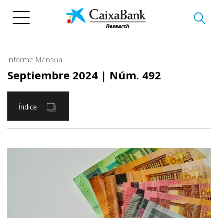
Pasar
al
contenido
principal
Informe Mensual
Septiembre 2024
| Núm. 492
Índice