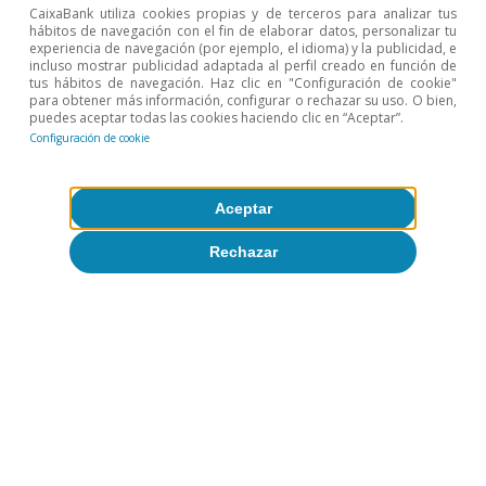
CaixaBank utiliza cookies propias y de terceros para analizar tus
exportaciones y la calidad del empleo», Papeles de
hábitos de navegación con el fin de elaborar datos, personalizar tu
Economía Española 158 (2018): 116, muestra que, para
experiencia de navegación (por ejemplo, el idioma) y la publicidad, e
el caso de España, las industrias y las comunidades
incluso mostrar publicidad adaptada al perfil creado en función de
autónomas con exportaciones más complejas tienden
tus hábitos de navegación. Haz clic en "Configuración de cookie"
a generar empleo más estable.
para obtener más información, configurar o rechazar su uso. O bien,
puedes aceptar todas las cookies haciendo clic en “Aceptar”.
3
Utilizamos la correspondencia elaborada por la OCDE
Configuración de cookie
entre la clasificación armonizada del comercio
internacional (HS, por sus siglas en inglés, Harmonized
System) en su versión de 2012 y las actividades
Aceptar
económicas definidas en la base de datos BTDIxE
(Base de Datos de Comercio Internacional Bilateral por
Industria y Etapa de Uso).
Rechazar
4
The Atlas of Economic Complexity.
5
Más concretamente, se trata del índice de Balassa, que
mide la ratio entre la proporción de las exportaciones
de un producto/servicio de un país respecto al total de
sus exportaciones sobre la proporción de
exportaciones de este producto/servicio de todos los
países respecto a las exportaciones totales globales.
6
La clasificación de intensidad tecnológica no incluye
productos agrícolas.