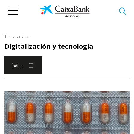
Pasar
al
contenido
principal
Temas clave
Digitalización y tecnología
Índice