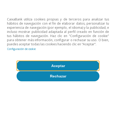
4043-4070. Y Hausmann, R.
et al.
«The Atlas of
Economic Complexity: Mapping Paths to Prosperity».
The MIT Press, 2014.
2
Véase Canals, C. y Montoriol, J. «La complejidad de las
CaixaBank utiliza cookies propias y de terceros para analizar tus
exportaciones y la calidad del empleo», Papeles de
hábitos de navegación con el fin de elaborar datos, personalizar tu
experiencia de navegación (por ejemplo, el idioma) y la publicidad, e
Economía Española 158 (2018): 116, muestra que, para
incluso mostrar publicidad adaptada al perfil creado en función de
el caso de España, las industrias y las comunidades
tus hábitos de navegación. Haz clic en "Configuración de cookie"
autónomas con exportaciones más complejas tienden
para obtener más información, configurar o rechazar su uso. O bien,
a generar empleo más estable.
puedes aceptar todas las cookies haciendo clic en “Aceptar”.
3
Utilizamos la correspondencia elaborada por la OCDE
Configuración de cookie
entre la clasificación armonizada del comercio
internacional (HS, por sus siglas en inglés, Harmonized
System) en su versión de 2012 y las actividades
Aceptar
económicas definidas en la base de datos BTDIxE
(Base de Datos de Comercio Internacional Bilateral por
Rechazar
Industria y Etapa de Uso).
4
The Atlas of Economic Complexity.
5
Más concretamente, se trata del índice de Balassa, que
mide la ratio entre la proporción de las exportaciones
de un producto/servicio de un país respecto al total de
sus exportaciones sobre la proporción de
exportaciones de este producto/servicio de todos los