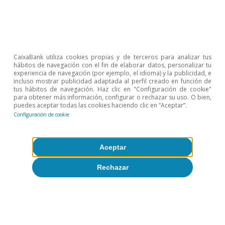
representa un 65% del PIB. En economías avanzadas,
el consumo representa un 75% o más del PIB. En
general, entre un 50% y un 60% del PIB corresponde al
consumo privado.
5
A su vez, la limitada movilidad internacional del capital
en el país y un sistema financiero menos desarrollado
CaixaBank utiliza cookies propias y de terceros para analizar tus
hábitos de navegación con el fin de elaborar datos, personalizar tu
han llevado a una baja tasa de rentabilidad media de la
experiencia de navegación (por ejemplo, el idioma) y la publicidad, e
inversión y han contribuido a la burbuja inmobiliaria
incluso mostrar publicidad adaptada al perfil creado en función de
actual (utilizando el mercado inmobiliario como bolsa
tus hábitos de navegación. Haz clic en "Configuración de cookie"
de ahorro).
para obtener más información, configurar o rechazar su uso. O bien,
puedes aceptar todas las cookies haciendo clic en “Aceptar”.
6
La trampa de la renta media se refiere a una situación
Configuración de cookie
en la que un país en proceso de convergencia
económica no puede competir internacionalmente en
la producción de bienes más intensivos en mano de
obra, pero tampoco puede competir en actividades de
Aceptar
mayor valor añadido por estar todavía lejos de la
frontera tecnológica y tener niveles relativamente bajos
Rechazar
de productividad.
Temas clave