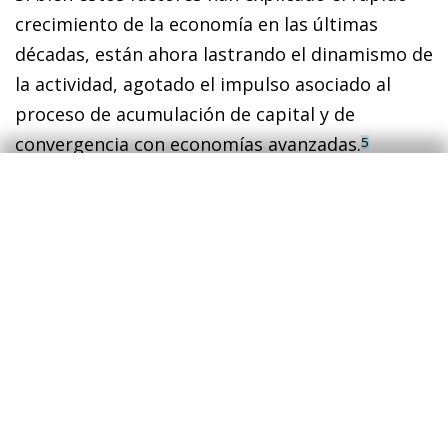
crecimiento de la economía en las últimas
décadas, están ahora lastrando el dinamismo de
la actividad, agotado el impulso asociado al
proceso de acumulación de capital y de
convergencia con economías avanzadas.
5
3
Además, el sistema de registro de ciudadanos
establece una clara división de derechos entre la
población rural y urbana. La concesión del estatus
hukou determina el acceso a una amplia gama de
beneficios y servicios sociales en zonas urbanas, como
la atención médica y la educación pública, el sistema de
pensiones y la elegibilidad para recibir préstamos
bancarios.
4
En países emergentes, en promedio, el consumo total
representa un 65% del PIB. En economías avanzadas,