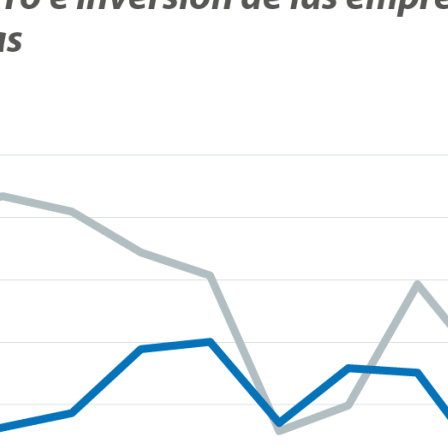
ndow)
w window)