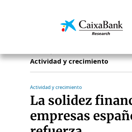
Pasar
al
contenido
Economía y mercado
principal
Economía y mercados
Actividad y crecimiento
Actividad y crecimiento
La solidez financ
empresas españo
refuerza