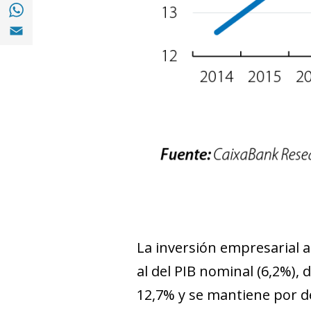
Compartir en with Whatsapp (opens in a 
Compartir en Email (opens in a new windo
La inversión empresarial a
al del PIB nominal (6,2%),
12,7% y se mantiene por d