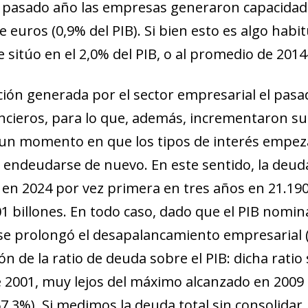
 pasado año las empresas generaron capacidad 
 euros (0,9% del PIB). Si bien esto es algo habitu
se sitúo en el 2,0% del PIB, o al promedio de 2014
ción generada por el sector empresarial el pasa
nancieros, para lo que, además, incrementaron 
un momento en que los tipos de interés empeza
 endeudarse de nuevo. En este sentido, la deuda
n 2024 por vez primera en tres años en 21.190
,01 billones. En todo caso, dado que el PIB nomin
se prolongó el desapalancamiento empresarial (
n de la ratio de deuda sobre el PIB: dicha ratio
e 2001, muy lejos del máximo alcanzado en 2009 (
7,3%). Si medimos la deuda total sin consolida