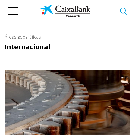
Pasar
al
contenido
principal
Áreas geográficas
Internacional