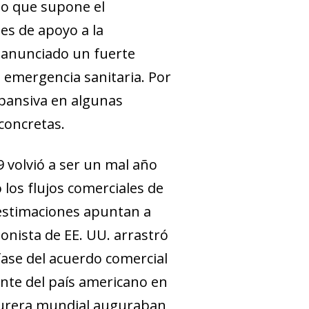
sgo que supone el
les de apoyo a la
a anunciado un fuerte
a emergencia sanitaria. Por
xpansiva en algunas
concretas.
9 volvió a ser un mal año
 los flujos comerciales de
 estimaciones apuntan a
ionista de EE. UU. arrastró
 fase del acuerdo comercial
rante del país americano en
cturera mundial auguraban