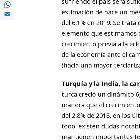
sufriendo el país será suf
Compartir en with Whatsapp (opens in a 
Compartir en Email (opens in a new windo
estimación de hace un mes.
del 6,1% en 2019. Se trata
elemento que estimamos de
crecimiento previa a la ecl
de la economía ante el ca
(hacia una mayor terciariza
Turquía y la India, la ca
turca creció un dinámico 6,
manera que el crecimiento
del 2,8% de 2018, en los ú
todo, existen dudas notabl
mantienen importantes ten