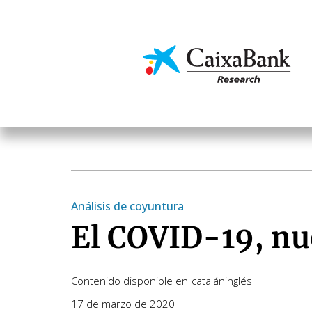
Pasar
al
contenido
Economía y mercado
principal
Análisis de coyuntura
El COVID-19, nu
Contenido disponible en
catalán
inglés
17 de marzo de 2020