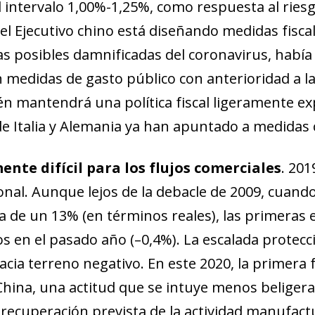
 el intervalo 1,00%-1,25%, como respuesta al rie
 el Ejecutivo chino está diseñando medidas fisca
as posibles damnificadas del coronavirus, habí
n medidas de gasto público con anterioridad a l
én mantendrá una política fiscal ligeramente e
de Italia y Alemania ya han apuntado a medidas 
nte difícil para los flujos comerciales
. 201
onal. Aunque lejos de la debacle de 2009, cuando
ca de un 13% (en términos reales), las primeras
jos en el pasado año (–0,4%). La escalada protecc
hacia terreno negativo. En este 2020, la primera
hina, una actitud que se intuye menos be­­­­lige
ve recuperación prevista de la actividad manufa