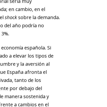
orial sería muy
ada; en cambio, en el
del
shock
sobre la demanda.
to del año podría no
l 3%.
a economía española. Si
ado a elevar los tipos de
dumbre y la aversión al
que España afronta el
vada, tanto de los
ente por debajo del
de manera sostenida y
frente a cambios en el