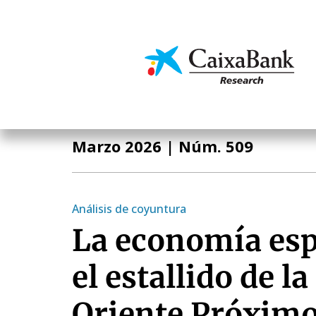
Pasar
al
contenido
Economía y mercado
principal
Informe Mensual
Marzo 2026
| Núm. 509
Análisis de coyuntura
La economía esp
el estallido de l
Oriente Próxim