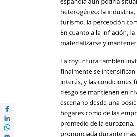
española aún podría situar
heterogéneo: la industria,
turismo, la percepción co
En cuanto a la inflación, l
materializarse y manteners
La coyuntura también invit
finalmente se intensifican 
interés, y las condiciones 
riesgo se mantienen en niv
escenario desde una posic
Compartir en Facebook (opens in a new wi
hogares como de las empre
Compartir en with Linkedin (opens in a ne
promedio de la eurozona.
Compartir en with Whatsapp (opens in a 
pronunciada durante más d
Compartir en Email (opens in a new windo