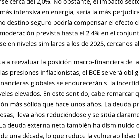
se cerca del 2,0%. No obstante, el impacto sect
 más intensiva en energía, sería la más perjudic
mo destino seguro podría compensar el efecto 
a moderación prevista hasta el 2,4% en el conjun
e en niveles similares a los de 2025, cercanos a
a a reevaluar la posición macro-financiera de l
las presiones inflacionistas, el BCE se verá oblig
financieras globales se endurecerán si la incerti
eles elevados. En este sentido, cabe remarcar 
ión más sólida que hace unos años. La deuda pri
ndow)
sas, lleva años reduciéndose y se sitúa claram
w window)
 La deuda externa neta también ha disminuido 
new window)
e una década, lo que reduce la vulnerabilidad 
w)