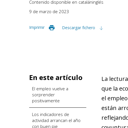
Contenido disponible en
catalán
inglés
9 de marzo de 2023
Imprimir
Descargar fichero
En este artículo
La lectur
que la ec
El empleo vuelve a
sorprender
el empleo,
positivamente
están arro
Los indicadores de
reflejando
actividad arrancan el año
con buen pie
coyuntura