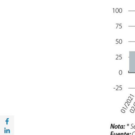
Compartir en Facebook (opens in a new wi
Compartir en with Linkedin (opens in a ne