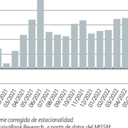
ndow)
w window)