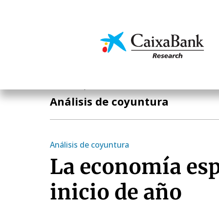
Pasar
al
contenido
Economía y mercado
principal
Economía y mercados
Análisis de coyuntura
Análisis de coyuntura
La economía esp
inicio de año