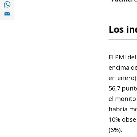
Compartir en with Whatsapp (opens in a 
Compartir en Email (opens in a new windo
Los in
El PMI del
encima de
en enero)
56,7 punt
el monito
habría mo
10% obser
(6%).