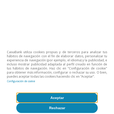
su vez, la inflación subyacente se ha mantenido
estable en el 2,6%. En el conjunto de 2025, la
inflación se ha situado en el 2,7%, tras el 2,8%
registrado en 2024, y la inflación subyacente en
el 2,3%, tras el 2,9% del año anterior. En enero,
prevemos que la inflación se debería moderar
debido al desvanecimiento del impacto de la
CaixaBank utiliza cookies propias y de terceros para analizar tus
hábitos de navegación con el fin de elaborar datos, personalizar tu
normalización del IVA sobre la factura eléctrica
experiencia de navegación (por ejemplo, el idioma) y la publicidad, e
incluso mostrar publicidad adaptada al perfil creado en función de
que tuvo lugar en enero de 2025.
tus hábitos de navegación. Haz clic en "Configuración de cookie"
para obtener más información, configurar o rechazar su uso. O bien,
puedes aceptar todas las cookies haciendo clic en “Aceptar”.
Configuración de cookie
Aceptar
Rechazar