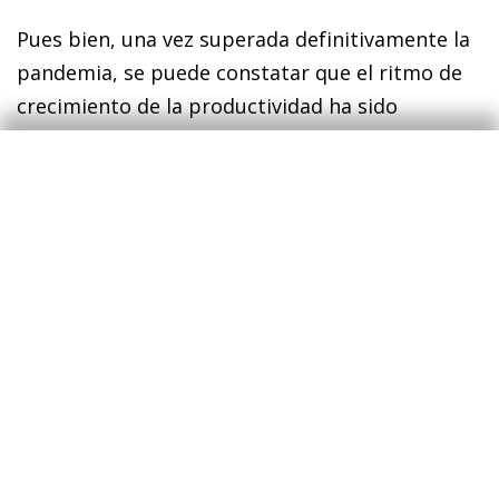
Pues bien, una vez superada definitivamente la
pandemia, se puede constatar que el ritmo de
crecimiento de la productividad ha sido
destacable. Y también el del empleo. En el 1T
2023, el comportamiento de la ocupación fue el
mejor de los últimos 15 años. Por lo que
respecta a la productividad (medida en
términos de horas efectivamente trabajadas),
mientras que en el último ciclo expansivo,
comprendido entre los años 2014 y 2019, creció
a un ritmo del 0,5% anual, en 2022 el ritmo de
avance se situó en el 1,4%. El arranque de 2023
ha sido aún mejor, y en el 1T el crecimiento se
ha acelerado hasta el 2,3% y ya se sitúa por