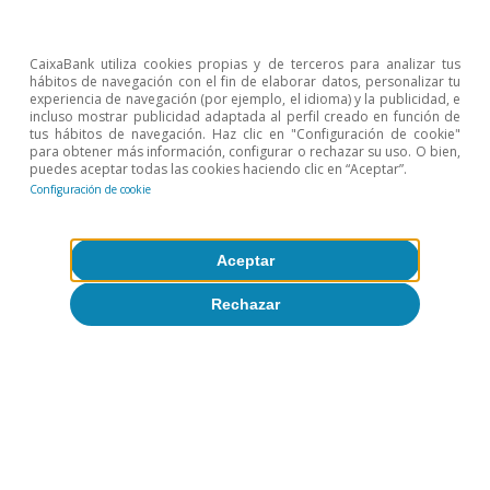
Opinión
Economía española post-Ormuz
CaixaBank utiliza cookies propias y de terceros para analizar tus
Oriol Aspachs
hábitos de navegación con el fin de elaborar datos, personalizar tu
experiencia de navegación (por ejemplo, el idioma) y la publicidad, e
8 jul 2026
incluso mostrar publicidad adaptada al perfil creado en función de
tus hábitos de navegación. Haz clic en "Configuración de cookie"
para obtener más información, configurar o rechazar su uso. O bien,
puedes aceptar todas las cookies haciendo clic en “Aceptar”.
Configuración de cookie
Aceptar
Rechazar