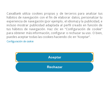
CaixaBank utiliza cookies propias y de terceros para analizar tus
hábitos de navegación con el fin de elaborar datos, personalizar tu
experiencia de navegación (por ejemplo, el idioma) y la publicidad, e
incluso mostrar publicidad adaptada al perfil creado en función de
tus hábitos de navegación. Haz clic en "Configuración de cookie"
para obtener más información, configurar o rechazar su uso. O bien,
Opinión
puedes aceptar todas las cookies haciendo clic en “Aceptar”.
Configuración de cookie
Economía española post-Ormuz
Oriol Aspachs
Aceptar
8 jul 2026
Rechazar