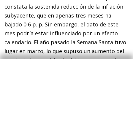
constata la sostenida reducción de la inflación
subyacente, que en apenas tres meses ha
bajado 0,6 p. p. Sin embargo, el dato de este
mes podría estar influenciado por un efecto
calendario. El año pasado la Semana Santa tuvo
lugar en marzo, lo que supuso un aumento del
precio de los servicios turísticos que no se ha
producido este mes. La fuerte corrección del
precio de las principales materias primas
energéticas que tuvo lugar en marzo junto con
el abaratamiento del precio del petróleo
anticipado por los mercados de futuros apunta
a que los precios de la energía deberían
contribuir a una moderación de la inflación en
los próximos meses.