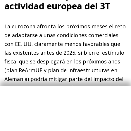
actividad europea del 3T
La eurozona afronta los próximos meses el reto
de adaptarse a unas condiciones comerciales
con EE. UU. claramente menos favorables que
las existentes antes de 2025, si bien el estímulo
fiscal que se desplegará en los próximos años
(plan ReArmUE y plan de infraestructuras en
Alemania) podría mitigar parte del impacto del
nuevo panorama comercial. En este sentido, los
últimos indicadores de confianza empresarial
muestran alguna mejora, dentro de un
escenario de expansión modesta de la actividad.
En concreto, el PMI compuesto de la región