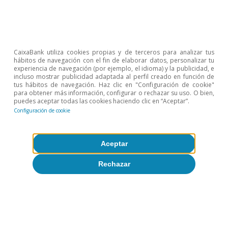
una inflación núcleo que aceleró hasta el 3,0%
(el mayor registro desde febrero). Con todo,
estas cifras sugieren que el impacto de los
CaixaBank utiliza cookies propias y de terceros para analizar tus
aranceles sobre los precios finales al consumo
hábitos de navegación con el fin de elaborar datos, personalizar tu
experiencia de navegación (por ejemplo, el idioma) y la publicidad, e
ha sido, hasta el momento, modesto, con
incluso mostrar publicidad adaptada al perfil creado en función de
tus hábitos de navegación. Haz clic en "Configuración de cookie"
presiones contenidas sobre las partidas que
para obtener más información, configurar o rechazar su uso. O bien,
puedes aceptar todas las cookies haciendo clic en “Aceptar”.
deberían verse más afectadas (equipos
Configuración de cookie
electrónicos, textil, etc.).
Aceptar
Rechazar