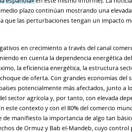
mía española»
en este mismo informe). La noticia 
 a medio plazo continúan mostrando una elevada
da a que las perturbaciones tengan un impacto m
gativos en crecimiento a través del canal comerc
eniendo en cuenta la dependencia energética del
mo, la eficiencia energética, la estructura sector
l choque de oferta. Con grandes economías del su
países potencialmente más afectados, junto a l
el sector agrícola y, por tanto, con elevada dep
. En este contexto y con el 80% del comercio mundi
 de manifiesto la importancia de algo tan básic
chos de Ormuz y Bab el-Mandeb, cuyo control p