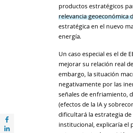
productos estratégicos par
relevancia geoeconómica 
estratégica en el nuevo mar
energía.
Un caso especial es el de E
mejorar su relación real de
embargo, la situación mac
negativamente por las iner
señales de enfriamiento, d
(efectos de la IA y sobrec
dificultará la estrategia d
Compartir en Facebook (opens in a new wi
institucional, explicaría e
Compartir en with Linkedin (opens in a ne