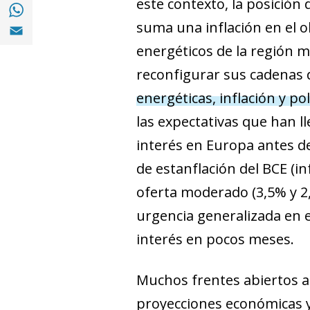
este contexto, la posición 
Compartir en with Whatsapp (opens in a 
Compartir en Email (opens in a new windo
suma una inflación en el ob
energéticos de la región m
reconfigurar sus cadenas 
energéticas, inflación y p
las expectativas que han ll
interés en Europa antes de
de estanflación del BCE (in
oferta moderado (3,5% y 2
urgencia generalizada en e
interés en pocos meses.
Muchos frentes abiertos a t
proyecciones económicas y 