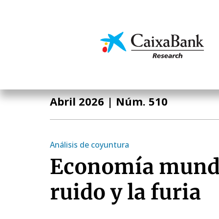
Pasar
al
contenido
Economía y mercado
principal
Informe Mensual
Abril 2026
| Núm. 510
Análisis de coyuntura
Economía mundia
ruido y la furia