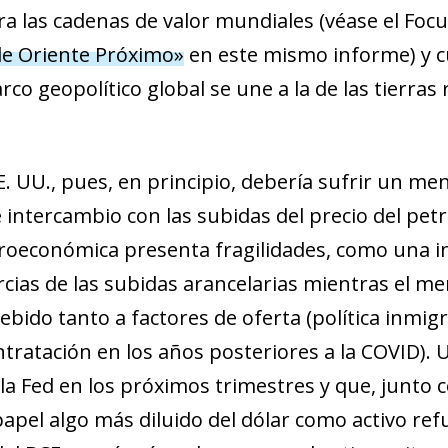
a las cadenas de valor mundiales (véase el Foc
de Oriente Próximo»
en este mismo informe) y c
co geopolítico global se une a la de las tierras
E. UU., pues, en principio, debería sufrir un me
 intercambio con las subidas del precio del petró
roeconómica presenta fragilidades, como una in
cias de las subidas arancelarias mientras el m
ebido tanto a factores de oferta (política inm
ontratación en los años posteriores a la COVID)
e la Fed en los próximos trimestres y que, junto 
ndow)
l papel algo más diluido del dólar como activo re
w window)